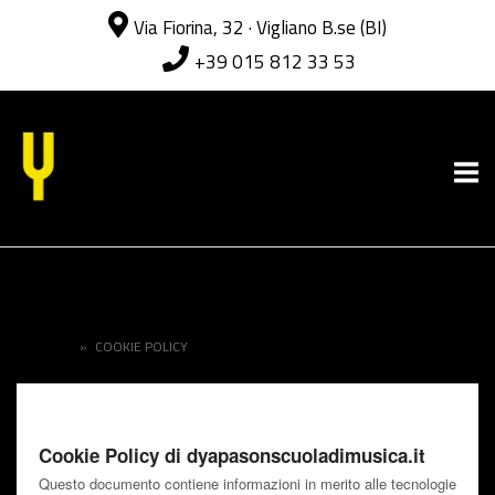
Via Fiorina, 32 · Vigliano B.se (BI)
+39 015 812 33 53
Passa
al
Home
contenuto
HOME
»
COOKIE POLICY
Cookie Policy di dyapasonscuoladimusica.it
Questo documento contiene informazioni in merito alle tecnologie