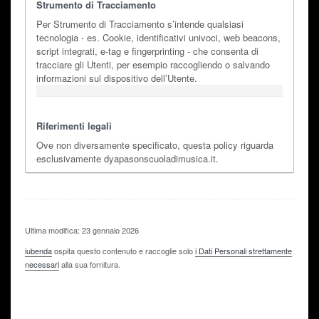
Strumento di Tracciamento
Per Strumento di Tracciamento s’intende qualsiasi
tecnologia - es. Cookie, identificativi univoci, web beacons,
script integrati, e-tag e fingerprinting - che consenta di
tracciare gli Utenti, per esempio raccogliendo o salvando
informazioni sul dispositivo dell’Utente.
Riferimenti legali
Ove non diversamente specificato, questa policy riguarda
esclusivamente dyapasonscuoladimusica.it.
Ultima modifica: 23 gennaio 2026
iubenda
ospita questo contenuto e raccoglie solo
i Dati Personali strettamente
necessari
alla sua fornitura.