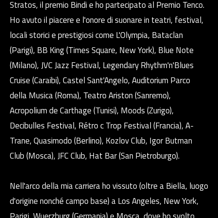
Stratos, il premio Bindi e ho partecipato al Premio Tenco.
Ho avuto il piacere e l'onore di suonare in teatri, festival,
locali storici e prestigiosi come L'Olympia, Bataclan
(Parigi), BB King (Times Square, New York), Blue Note
(Milano), JVC Jazz Festival, Legendary Rhythm'n'Blues
Cruise (Caraibi), Castel Sant'Angelo, Auditorium Parco
della Musica (Roma), Teatro Ariston (Sanremo),
Acropolium de Carthage (Tunisi), Moods (Zurigo),
Decibulles Festival, Rétro c Trop Festival (Francia), A-
Trane, Quasimodo (Berlino), Kozlov Club, Igor Butman
Club (Mosca), JFC Club, Hat Bar (San Pietroburgo).
Nell'arco della mia carriera ho vissuto (oltre a Biella, luogo
d'origine nonché campo base) a Los Angeles, New York,
Parigi, Wuerzburg (Germania) e Mosca, dove ho svolto