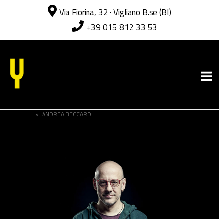
Via Fiorina, 32 · Vigliano B.se (BI)
+39 015 812 33 53
Passa
al
Home
contenuto
HOME
»
ANDREA BECCARO